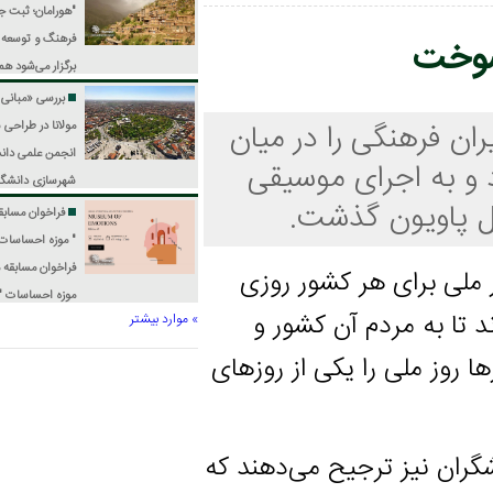
برترین آثار معماری و
"هورامان؛ ثبت جهانی،
معماری داخلی دفاتر جوان
فرهنگ و توسعه پایدار"
ت
استان فارس با عنوان «در
برگزار می‌شود
همایش
کوچه‌باغ‌های شیراز»
بین‌المللی «هورامان؛ ثبت
بررسی «مبانی نظری
منتشر شد.
جهانی، فرهنگ و توسعه
هنگی را در میان
مولانا در طراحی شهری»
پایدار» اواخر تیرماه به
انجمن علمی دانشجویی
و به اجرای موسیقی
میزبانی دانشگاه رازی
شهرسازی دانشگاه گیلان،
ویون گذشت.
کرمانشاه برگزار می‌شود.
بیست و ششمین نشست
فراخوان مسابقه معماری
از سلسله نشست‌های
" موزه احساسات "
شهرسازی را برگزار می‌کند.
فراخوان مسابقه معماری "
 برای هر کشور روزی
موزه احساسات " منتشر
 مردم آن کشور و
» موارد بیشتر
شد.
لی را یکی از روزهای
 نیز ترجیح می‌دهند که