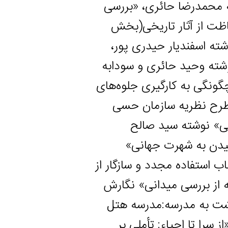
رضا حائری، «بررسی
ز آثار تاریخی(بخش
ندیار حیدری پور،
 وحید حائری و سودابه
 به کارگیری جلوه‌های
نظریه سازمان حسی
وشته سید صالح
به شهرت جهانی»
اده مجدد و سازگار از
بررسی میدانی» نگارش
به مدرسه:مدرسه هتل
 احیاء: تأملی بر