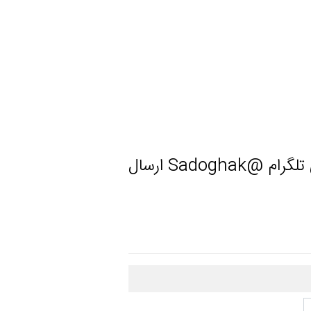
لطفا آثار خود را در قالب یک شیت با ذکر کامل نام به آیدی تلگرام @Sadoghak ارسال