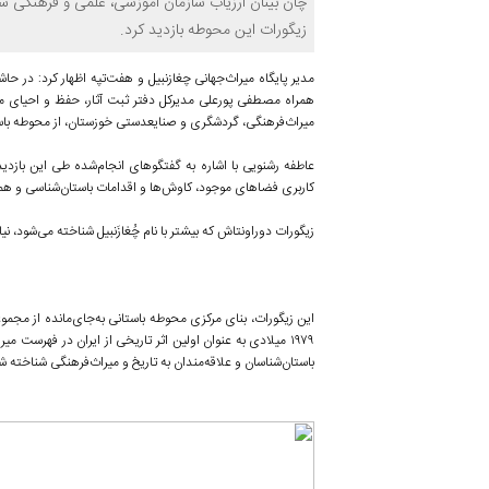
چان بینان ارزیاب سازمان آموزشی، علمی و فرهنگی سا
زیگورات این محوطه بازدید کرد.
مدیر پایگاه میراث‌جهانی چغازنبیل و هفت‌تپه اظهار کرد: در حاش
همراه مصطفی پورعلی مدیرکل دفتر ثبت آثار، حفظ و احیای می
میراث‌فرهنگی، گردشگری و صنایع‎دستی خوزستان، از محوطه باستانی چغازنبیل به عنوان اولین اثر ایرانی ثبت‌شده در فهرست میراث‌جهانی یونسکو بازدید کردند.
عاطفه رشنویی با اشاره به گفتگو‌های انجام‌شده طی این بازدید
کاربری فضا‌های موجود، کاوش‌ها و اقدامات باستان‌شناسی و
زیگورات دوراونتاش که بیشتر با نام چُغازَنبیل شناخته می‌شود، نیایشگاهی باستانی است که حدود
این زیگورات، بنای مرکزی محوطه باستانی به‌جای‌مانده از مجم
۱۹۷۹ میلادی به عنوان اولین اثر تاریخی از ایران در فهرست
باستان‌شناسان و علاقه‌مندان به تاریخ و میراث‌فرهنگی شناخته 