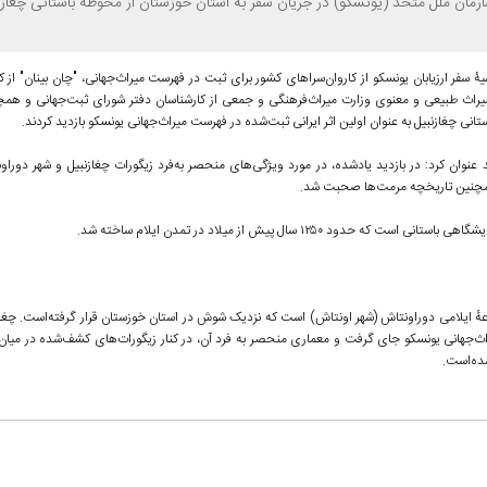
زمان ملل متحد (یونسکو) در جریان سفر به استان خوزستان از محوطه باستانی چغازن
یۀ سفر ارزیابان یونسکو از کاروان‌سرا‌های کشور برای ثبت در فهرست میراث‌جهانی، "چان بینان" از ک
راث طبیعی و معنوی وزارت میراث‌فرهنگی و جمعی از کارشناسان دفتر شورای ثبت‌جهانی و همچن
 عنوان کرد: در بازدید یادشده، در مورد ویژگی‌های منحصر به‌فرد زیگورات چغازنبیل و شهر دوراون
 همچنین تاریخچه مرمت‌ها صحبت شد.
 ۱۲۵۰ سال پیش از میلاد در تمدن ایلام ساخته شد.
وعهٔ ایلامی دوراونتاش (شهر اونتاش) است که نزدیک شوش در استان خوزستان قرار گرفته‌است. چغاز
 میراث‌جهانی یونسکو جای گرفت و معماری منحصر به فرد آن، در کنار زیگورات‌های کشف‌شده در میان 
شده‌است.