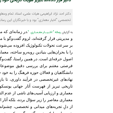
تأثیر قرار داده‌اند/تبریز هویت تاریخی خود
دکتر احد نژاد ابراهیمی هیات علمی، استاد تمام ومعاو
تخصصی "اخبار معماری" بود و با خبرنگاران این رسان
در زمانه‌ای که 
به گزارش
رسانه " اخـبــار معـمـاری
"
،
و مدیریتی قرار گرفته‌اند، لزوم گفت‌وگو با 
بر سرعت تحولات تکنولوژیک افزوده می‌شود
را با بحران‌هایی بنیادین روبه‌رو ساخته، معم
اصول حرفه‌ای است
در همین راستا، گفت‌وگو
.
فرصتی مغتنم برای بررسی دقیق موضوعاتی 
دانشگاهیان و فعالان حوزه فرهنگ را به خود 
نهادهای غیرتخصصی در فرآیند داوری، تا 
تاریخی تبریز از فهرست آثار جهانی یونسکو
معماری و ارزیابی آسیب‌های ناشی از عدم التزا
معماری معاصر را زیر سؤال برده، بلکه آثار ا
از دلِ تجربه‌های میدانی و تخصصی، چشم‌اند