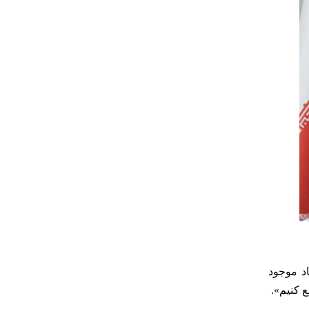
د موجود
 کنیم».