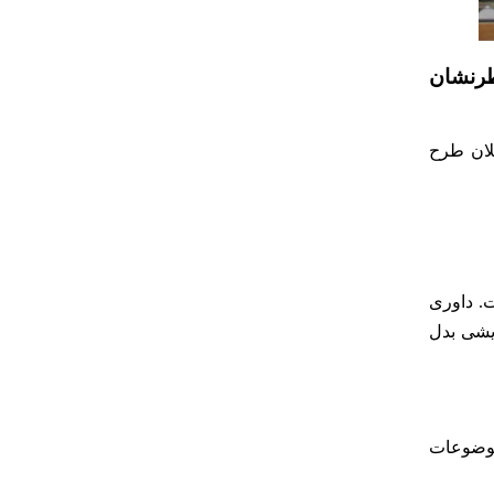
طرنشان
لان طرح
ت. داوری
یشی بدل
 موضوعات