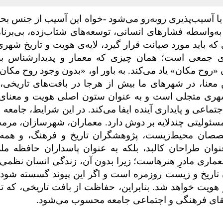
 یا آسیب‌پذیری روبه‌رو می‌شود -خواه این آسیب از جنس بح
ه‌واسطه فشارهای انسانی، توسعه‌های شتاب‌زده، بی‌برنام
که باید مورد صیانت قرار گیرد، لایه‌ی هویت و تاریخ شهر
ه‌ی جمعی است؛ همان چیزی که معمار و پدیدارشناس ب
«روح مکان» یاد می‌کند. به باور او، «بدون وجود روح مکان
معنا، در شهرهای ما بیش از هرجا در بافت‌های تاریخی،
 شهری متجلی است و به عنوان ستون اصلی هویت و معنای
اعی و پایداری آینده ایفا می‌کند
در این شرایط، جامعه 
.
ئولیتی چندلایه بر دوش دارد. معماران، شهرسازان، مرمت
صصان محیط‌زیست، پژوهشگران تاریخ و فرهنگ، و همه 
وان طراحان کالبد، بلکه به عنوان پاسداران حافظه م
معماری مادرِ هنرهاست؛ زیرا بدون آن، زندگی انسان نظمی 
 تاریخ و زیست روزمره است و اگر این پیوند گسسته شود،
هویت خواهد شد. بنابراین، حفاظت از بافت تاریخی، که تبل
 بقای فرهنگی و اجتماعی جامعه محسوب می‌شود
.