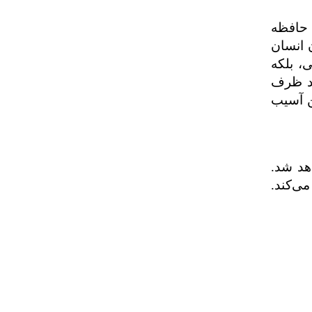
 حافظه
 انسان
ی، بلکه
ید ظرف
ن آسیب
هد شد.
ی‌کند.