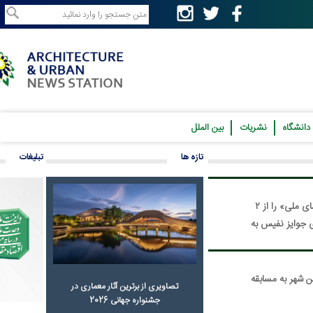
نشریات
بین الملل
تازه ها
تبلیغات
بانک ملی ایران به‌پاس نود و یکمین سال تأسیس این بانک جشنواره عکس «نمای ملی» را از ۲
فیس به
سابقه
تصاویری از برترین آثار معماری در
جشنواره جهانی 2026