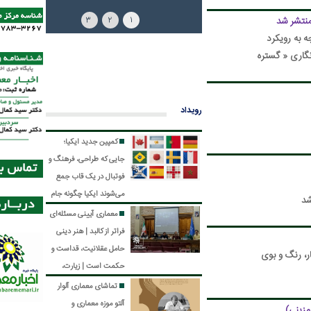
3
2
1
 رویکرد
تره
رویداد
کمپین جدید ایکیا؛
جایی که طراحی، فرهنگ و
فوتبال در یک قاب جمع
می‌شوند
ایکیا چگونه جام
جهانی را به خانه‌ها آورد؟
معماری آیینی مسئله‌ای
کمپین جدید ایکیا کانادا
فراتر از کالبد | هنر دینی
نشان می‌دهد که طراحی
حامل عقلانیت، قداست و
وی
می‌تواند بدون خلق
حکمت است | زیارت،
محصولی تازه نیز روایت‌گر
ایده مرکزی مکتب هنر
تماشای معماری آلوار
فرهنگ، هویت و هیجان
رضوی | مکتب هنر رضوی؛
آلتو
موزه معماری و