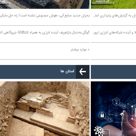
پایداری بدون داده ممکن نیست؛ آیا می‌توان به گزارش‌های پایداری اعتماد کرد؟ آینده پایداری به کیفیت داده‌ها وابسته است
بحران جدید منابع آبی؛ هوش مصنوعی تشنه است! راه حل مایکروسافت چیست؟
از هوش مصنوعی تا پایداری شبکه‌ها؛ تسلا و آینده شبکه‌های انرژی اروپا | چرا آینده انرژی به ذخیره‌سازی وابسته است؟
گوگل به‌دنبال بازتعریف آینده انرژی به همراه Voltus؛ نیروگاهی که وجود ندارد، اما برق تولید می‌کند
» موارد بیشتر
استان ها