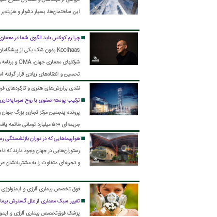
گروهی از مهندسان و معماران مطرح دنی
این ساختمان‌ها، بسیار دشوار و هزینه‌بر
چرا رم کولاس باید الگوی شما در معماری
Koolhaas بدون شک یکی از پیشگ
شرکتهای معم
تواند از جمله دلایلی باشد که او را معم
نقدی برارزش‌های هنری و کارکردهای فره
ترکیب پوسته صفوی با روح سرمایه‌داری/ ۵۰۰ میلیارد جریمه ناقا
جریمه‌ای ۵۰۰ میلیارد تومانی خاتمه یافت و نقدا هم پرداخت شد!
هواپیماهایی که در دوران بازنشستگی‌ رست
رستوران‌هایی در جهان وجود دارند که دا
و تجربه‌ای متفاوت را به مشتریانشان عرض
فوق تخصص بیماری آلرژی و ایمنولوژی م
تغییر سبک معماری از علل گسترش بیمار
پزشک فوق‌تخصص بیماری آلرژی و ایمون