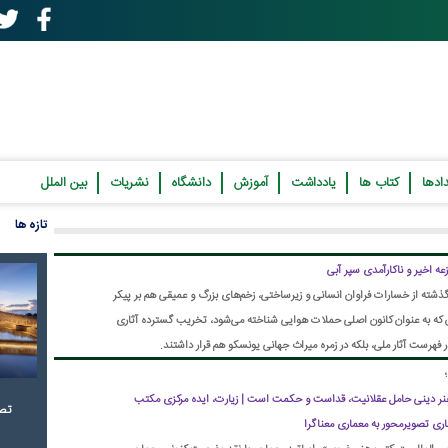
ادها
کتاب ها
یادداشت
آموزش
دانشگاه
نشریات
بین الملل
تازه ها
ه اخیر و ناکارآمدی سپر آبی
 گذشته از خسارات فراوان انسانی و زیرساختی، زخم‌های بزرگ و عمیقی هم بر پیکر
ن که به عنوان کانون اصلی حملات هوایی شناخته می‌شود، تخریب گسترده آثاری
در فهرست آثار ملی، بلکه در زمره میراث جهانی یونسکو هم قرار داشتند.
 | هنر دینی حامل عقلانیت، قداست و حکمت است | زیارت، ایده مرکزی مکتب
تصا
ری تصویرمحور به معماری معناگرا