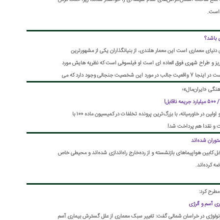
ا منع ساخت آسمان‌خراش‌های تمام شیشه‌ای را خواستار شدند، زیرا خنک کردن
 است.
 باشد؟
امان دنیای معماری است این معمار هلندی، از بنیانگذاران یکی از مشهورترین
اری جهان، OMA و برنامه ریز و طراح شهری فوق العاده ای است او فیلسوفی است که نظریه هایش مورد
تحسین و انتقادهای زیادی قرار گرفته است در اینجا 7 واقعیت جالب در مورد این شخصیت جنجالی وجود دارد که می
اری موفق و متفاوت ساخته...
نگی «ایران‌مال»؛
بل!
پرونده پنجمین مرکز تجاری بزرگ جهان و اولین در خاورمیانه، با بزرگ‌ترین پرونده تخلفات در کمیسیون ماده ۱۰۰ با
وران شده‌اند
خل کابین هواپیماهای بازنشسته و از رده‌خارج راه‌اندازی شده‌اند و محیطی خاص
ه کرده‌اند.
طرح کرد:
ی آسم و آلرژی
ولوژی در خراسان‌ شمالی گفت: تغییر سبک معماری از علل گسترش بیماری آسم