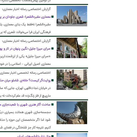
در دومین پیش‌نشست تخصصی کنگره بین‌
معاصر، بر لزوم بازاندیشی در مفهوم تقد
گزارش اختصاصی رسانه اخبار معماری؛
معماری مقبره‌الشعرا؛ شعری جاودان بر پی
مقبره‌الشعرا نه‌فقط یک بنای معماری، بل
فرهنگی ایران فرا می‌خواند؛ شعری که بر
گزارش اختصاصی رسانه اخبار معماری؛
سرای میرزا جلیل؛ نگین پنهان در تار و پود
«سرای میرزا جلیل» یکی از ارزشمندترین 
معماری اصیل ایرانی – اسلامی را در خو
اختصاصی رسانه تخصصی اخبار معماری؛
روایت‌گر کیست؟ خانه‌ی شاملو میان حذف
در خیابان نجات‌اللهی تهران، جایی که س
مارپیچ از فلز زنگ‌زده قد علم کرده‌اند؛ 
باقی مانده. پروژه‌ای با عنوان «خانه‌ی
ساخت آثار هنری شهری با شعبده‌بازی 
اما آنچه در عمل باقی مانده، چیزی شبی
مجسمه‌سازی شهری همانند بسیاری دیگر
شود اما اگر متخصصان این حوزه را حذف 
کنیم، نتیجه کار جز شلختگی در فضای ش
حال نزار باغ‌شهرهای ایران