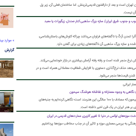
ن تهران است و بعد از دارالفنون قدیمی‌ترینش. اما ساختمان فعلی آن، زیر پل
 آن نیست.
در جنوب و جنوب شرق ایران/ سازه بزرگ مذهبی کنار صندل، زیگورات یا معبد
ا تمدن اَرَتَّ با ناگفته‌های فراوان می‌دانند چراکه کاوش‌های باستان‌شناسی،
» موارد بی
ده و سازه بزرگ مذهبی آن ناگفته‌های زیادی برای گفتن دارد.
گزارش
هش نرخ منجر شده است و رفته رفته آرامش بیشتری در بازار خودنمایی می‌کند.
می‌دهد حذف نرخ‌گذاری دستوری با افزایش شفافیت معاملاتی همراه است و در
تر شدن قیمت‌ها منجر می‌شود.
ر ایرانی
 نگاهی به وجوه معمارانه و نقاشانه هوشنگ سیحون
در ششمین سالگرد درگذشت هوشنگ سیحون که مصادف با 100 سالگی این هنرمند است؛ نگاهی کرده‌ایم به جنبه‌های
دی بر هنر ایران در یک قرن اخیر داشته است.
ت موزه‌های لوکس در دنیا تا تغییر کاربری عمارت‌های قدیمی در ایران
رهنگی به بررسی معماری موزه و تاثیر آن در جذب مخاطب موزه‌ها پرداختیم.