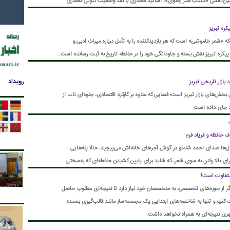
المللی «مکتب هنر رضوی»، اساتید معماری با نقد وضعیت کنونی معماری
س، زیارت و نسبت معنا و فرم در فضاهای آیینی تأکید کردند.
کره تبریز
که «شعر خاموشی» است که هر بازدیدکننده را به تأمل درباره میراث ادبی و
 پیکره تبریز نقش بسته و جاودانگی خود را در حافظه تاریخ به ثبت رسانده است.
رویداد
 بازار تاریخی تبریز
بخش‌های بازار تبریز است؛ فضایی که علاوه بر کارکرد اقتصادی، جلوه‌ای ناب از
د جای داده است.
 حافظه و فریاد فرم
ال‌ها صدای احمد شاملو در گوش آجرهای خانه‌اش می‌پیچید، حالا پله‌هایی
نه برای بالا رفتن به سوی شعر، که شاید برای پایین کشیدن حافظه‌ای که به‌سختی
 شاعر» حالا در مرکز نقدهاست؛ طراحی‌ای که مدعی است میراث شاعر را حفظ کرده،
متفاوت است!
ه مرگ آرام فضاست، پشت نقابی از فرم‌های مدرن و واژگان فرهنگی.
 از حوزه‌های تخصصی، به متخصصان خود نیاز دارد تا نتیجه‌ای مطلوب حاصل
کنیم و تنها به شاخصه‌های ابتدایی یک مجسمه‌ساز مانند قالب‌گیری بسنده
هری نتیجه‌ای به همراه نخواهد داشت.