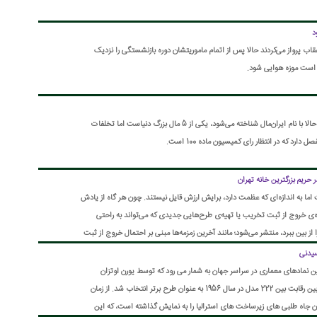
د
عقاب پرواز می‌کردند حالا پس از اتمام ماموریتشان دوره بازنشستگی را نزدیک
ار است موزه هوایی شود.
بازار بزرگ ایران به مساحت ۲۷ هکتار که حالا با نام ایران‌مال شناخته می‌شود، یکی از 5 مال بزرگ دنیاست اما تخلفات
رد که در انتظار رای کمیسیون ماده 100 است.
ریم بزرگترین خانه تهران
 اما به اندازه‌ای که عظمت دارد، برایش ارزش قایل نیستند. چون هر گاه از یادش
ه‌ی خروج از ثبت تخریب یا تهیه‌ی طرح‌هایی جدیدی که می‌تواند به راحتی
از بین ببرد، منتشر می‌شود؛ مانند آخرین زمزمه‌ها مبنی بر احتمال خروج از ثبت
سیدنی
 نمادهای معماری در سراسر جهان به شمار می رود که توسط یورن اوتزان
طراحی شده است. سالن اپرای سیدنی بین رقابت بین 222 مدل در سال 1956 به عنوان طرح برتر انتخاب شد. از زمان
پروژه در سال 1973، ساختمان جاه طلبی های زیرساخت های استرالیا را به نمایش گذاشته است، که این