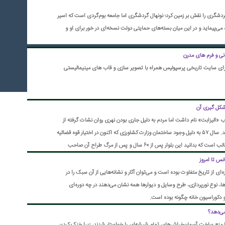
 گردشگری را نقش بر زمین کرد؛ نونهال گردشگری اما جامعه بوم‌گردی است که اسیر
ه می‌پیماید و در این میان بسته‌های حمایتی دولت نسخه‌ای در خور برای او و
نی و فرم های مدرن
رای سایت تاریخی پرسپولیس همراه با تصویر سازی و قاب های مینیمالیستی
 شکل گیری آن
اب «الیزابت» نام داشت اما مردم به دلیل جاری بودن نهری روان نشات گرفته از
رودخانه کرج، به آن بلوار کرج هم می‌گفتند. سال ۵۷ به دلیل وجود ساختمان وزارت کشاورزی که اکنون در اختیار قوه قضائیه
است، به «بلوار کشاورز» تغییر نام داد. جالب است که بدانید این بلوار پس از ۶۰ سال و پس از مرگ طراح آن صاحب
ی از تاریخ متفاوت بوده است و می‌توان آثار و نشانه‌هایی از آن سبک را در
ا، نوع نورپردازی، طرح وسایل و دیوارها همه نشان می‌دهند در چه دوره‌ای
 دکوراسیون خانه چگونه بوده است.
می‌دهد؟