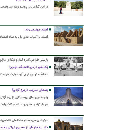
در این گزارش در پرونده ویژه‌ای، وضعیت این روزهای ۱۳ باغ‌شهر نامدار
آسباد؛ مهندسی باد!
آسباد یا آسیاب بادی را باید نماد استفا
بازبینی طراحی آندره گدار و نیکلای مارکو
یک شهر در دل دانشـگاه تهـران!
دانشگاه تهران، اوج آرزو، نهایت خواست
بندهای تخریب در برج آزادی!
هر بار گزندی به آن وارد شده، کاشیهایش
مارکوف روسی، معمار ساختمان شاخص‌تری
«البـرز» جلوه‌ای از معماری ایرانی و فره