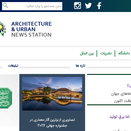
نشریات
بین الملل
تازه ها
تبلیغات
ان
ون
رق تولید
تصاویری از برترین آثار معماری در
جشنواره جهانی 2026