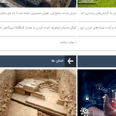
پایداری بدون داده ممکن نیست؛ آیا می‌توان به گزارش‌های پایداری اعتماد کرد؟ آینده پایداری به کیفیت داده‌ها وابسته است
بحران جدید منابع آبی؛ هوش مصنوعی تشنه است! راه حل مایکروسافت چیست؟
از هوش مصنوعی تا پایداری شبکه‌ها؛ تسلا و آینده شبکه‌های انرژی اروپا | چرا آینده انرژی به ذخیره‌سازی وابسته است؟
گوگل به‌دنبال بازتعریف آینده انرژی به همراه Voltus؛ نیروگاهی که وجود ندارد، اما برق تولید می‌کند
» موارد بیشتر
استان ها