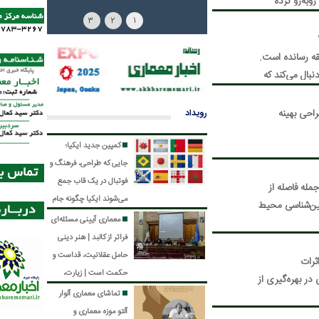
ه
ری
3
2
1
ن
است.
ال می‌کند که
نرژی
رویداد
کمپین جدید ایکیا؛
جایی که طراحی، فرهنگ و
فوتبال در یک قاب جمع
از
می‌شوند
ایکیا چگونه جام
 محیط
جهانی را به خانه‌ها آورد؟
معماری آیینی مسئله‌ای
کمپین جدید ایکیا کانادا
فراتر از کالبد | هنر دینی
نشان می‌دهد که طراحی
حامل عقلانیت، قداست و
می‌تواند بدون خلق
حکمت است | زیارت،
ری از
محصولی تازه نیز روایت‌گر
ایده مرکزی مکتب هنر
تماشای معماری آلوار
فرهنگ، هویت و هیجان
رضوی | مکتب هنر رضوی؛
آلتو
موزه معماری و